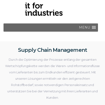
MENU
SHARE
COLLABORATE
STORE
Supply Chain Management
ACCESS
Durch die Optimierung der Prozesse entlang der gesamten
Wertschöpfungskette werden die Waren- und Informationsflüsse
vom Lieferanten bis zum Endkunden effizient gesteuert. Mit
unseren Lösungen ermitteln wir den zeitgerechten
Rohstoffbedarf, sowie notwendigen Personaleinsatz und
unterstützen Sie bei der Vernetzung mit ihren Lieferanten und
Kunden.